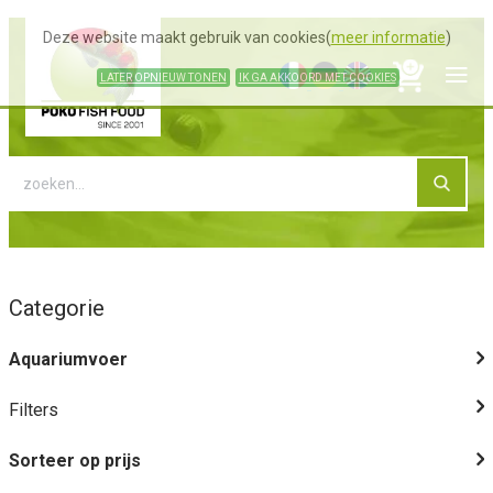
Deze website maakt gebruik van cookies(
meer informatie
)
LATER OPNIEUW TONEN
IK GA AKKOORD MET COOKIES
Categorie
Aquariumvoer
Filters
Sorteer op prijs