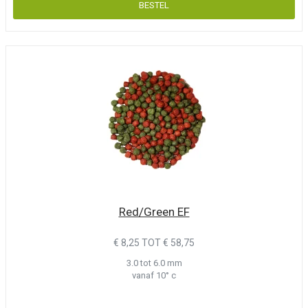
Red/Green EF
€ 8,25 TOT € 58,75
3.0 tot 6.0 mm
vanaf 10° c