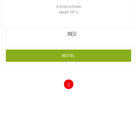
3.0 tot 6.0 mm
vanaf 10° c
1