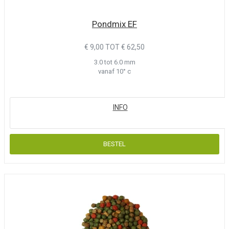
Pondmix EF
€ 9,00 TOT € 62,50
3.0 tot 6.0 mm
vanaf 10° c