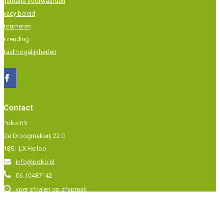
lgemene Voorwaarden
rivacy beleid
etourneren
erzending
etaalmogelijkheden
Social media
Contact
Poko BV
De Droogmakerij 22 D
1851 LX Heiloo
info@poko.nl
06-10487142
voer afhalen op afspraak
©2017 Poko.nl