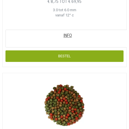
€ 8,75 TOT € 69,95
3.0 tot 6.0 mm
vanaf 12° c