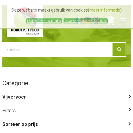
Deze website maakt gebruik van cookies(
meer informatie
)
LATER OPNIEUW TONEN
IK GA AKKOORD MET COOKIES
Categorie
Vijvervoer
Filters
Sorteer op prijs