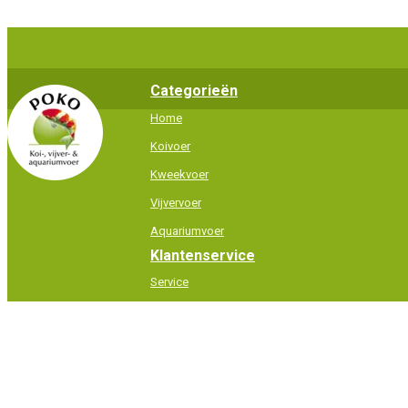
Categorieën
Home
Koivoer
Kweekvoer
Vijvervoer
Aquariumvoer
Klantenservice
Service
Contact
Algemene Voorwaarden
Privacy beleid
Retourneren
Verzending