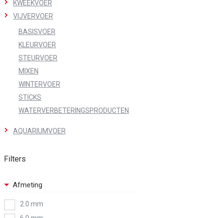
KWEEKVOER
VIJVERVOER
BASISVOER
KLEURVOER
STEURVOER
MIXEN
WINTERVOER
STICKS
WATERVERBETERINGSPRODUCTEN
AQUARIUMVOER
Filters
Afmeting
2.0 mm
6.0 mm