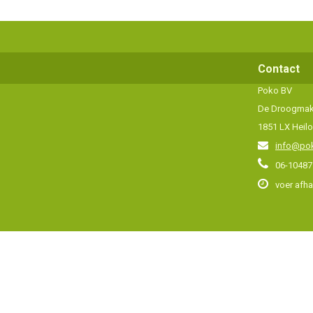
Contact
Poko BV
De Droogmake
1851 LX Heil
info@pok
06-10487
voer afh