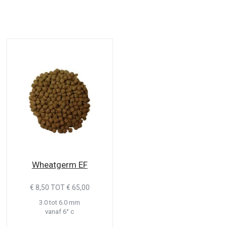
Wheatgerm EF
€ 8,50 TOT € 65,00
3.0 tot 6.0 mm
vanaf 6° c