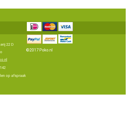
rij 22 D
©2017 Poko.nl
oo
o.nl
142
alen op afspraak