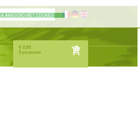
 GA AKKOORD MET COOKIES
€ 0,00
0
producten
VOER