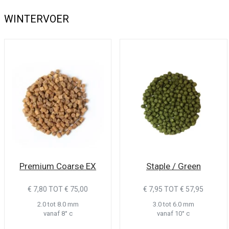
WINTERVOER
Premium Coarse EX
Staple / Green
€ 7,80 TOT € 75,00
€ 7,95 TOT € 57,95
2.0 tot 8.0 mm
3.0 tot 6.0 mm
vanaf 8° c
vanaf 10° c